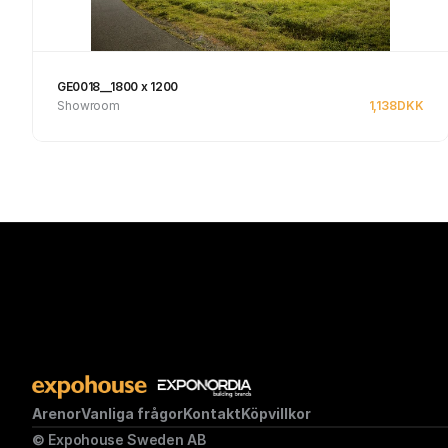
GE0018__1800 x 1200
Showroom
1,138
DKK
Se produkt
Arenor
Vanliga frågor
Kontakt
Köpvillkor
© Expohouse Sweden AB