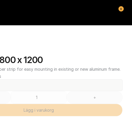
0
800 x 1200
ber strip for easy mounting in existing or new aluminum frame.
s
+
Lägg i varukorg