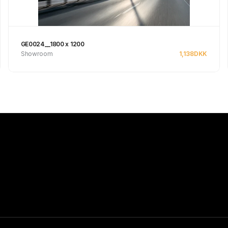
GE0024__1800 x 1200
Showroom
1,138
DKK
Se produkt