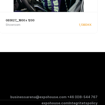
GE0027__1800 x 1200
Showroom
1,138
DKK
Se produkt
businessarena@expohouse.com 
+46 (0)8-544 767
expohouse.com
Integritetspolicy