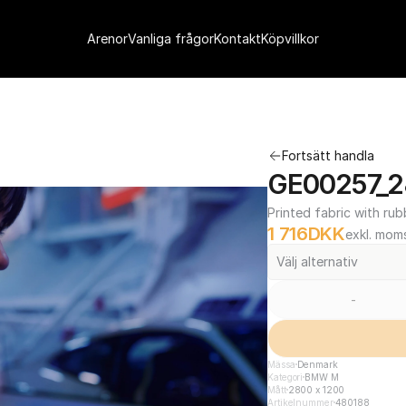
Arenor
Vanliga frågor
Kontakt
Köpvillkor
Fortsätt handla
GE00257_2
Printed fabric with rub
1 716
DKK
exkl. mom
Välj alternativ
-
Mässa
Denmark
Kategori
BMW M
Mått
2800 x 1200
Artikelnummer
480188