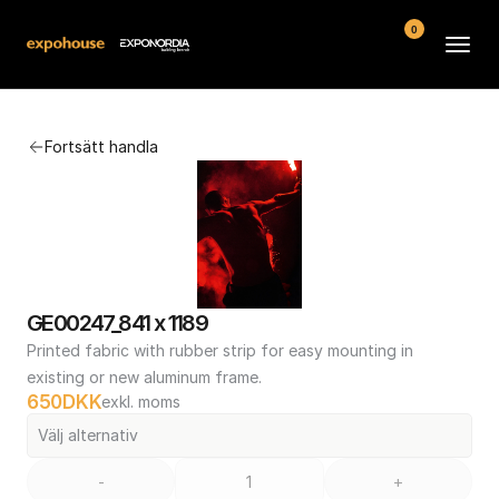
0
Arenor
Fortsätt handla
Vanliga frågor
Kontakt
Köpvillkor
GE00247_841 x 1189
Printed fabric with rubber strip for easy mounting in 
existing or new aluminum frame.
650
DKK
exkl. moms
Välj alternativ
-
+