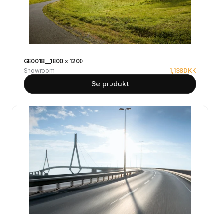
GE0018__1800 x 1200
Showroom
1,138
DKK
Se produkt