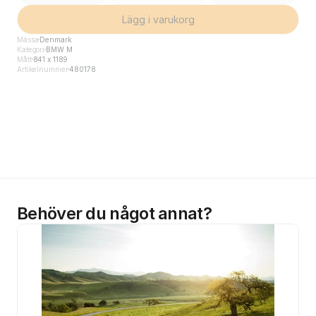
Lägg i varukorg
Mässa
Denmark
Kategori
BMW M
Mått
841 x 1189
Artikelnummer
480178
Behöver du något annat?