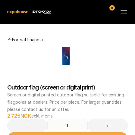
0
Arenor
Fortsätt handla
Vanliga frågor
Kontakt
Köpvillkor
Outdoor flag (screen or digital print)
Screen or digital printed outdoor flag suitable for existing 
flagpoles at dealers. Price per piece. For larger quantities, 
please contact us for an offer.
2 725
NOK
exkl. moms
-
+