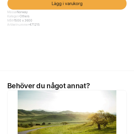
Lägg i varukorg
Mässa
Norway
Kategori
Others
Mått
1500 x 3600
Artikelnummer
471215
Behöver du något annat?