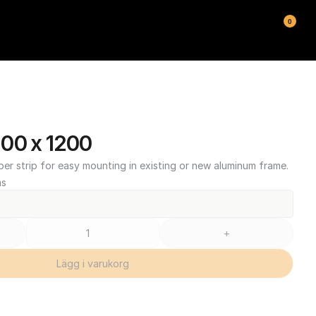
0
00 x 1200
ber strip for easy mounting in existing or new aluminum frame.
ms
+
Lägg i varukorg