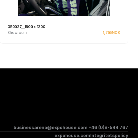
GE0027__1800 x 1200
Showroom
1,755
NOK
Se produkt
businessarena@expohouse.com 
+46 (0)8-544 767
expohouse.com
Integritetspolicy