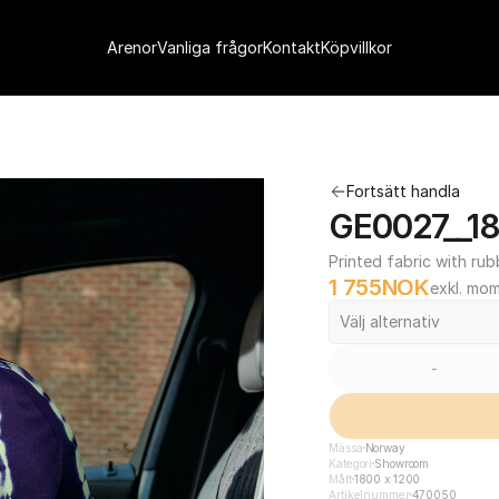
Arenor
Vanliga frågor
Kontakt
Köpvillkor
Fortsätt handla
GE0027__18
Printed fabric with rub
1 755
NOK
exkl. mo
Välj alternativ
-
Mässa
Norway
Kategori
Showroom
Mått
1800 x 1200
Artikelnummer
470050