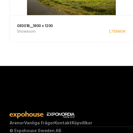
GE0018__1800 x 1200
Showroom
1,755
NOK
Se produkt
Arenor
Vanliga frågor
Kontakt
Köpvillkor
© Expohouse Sweden AB