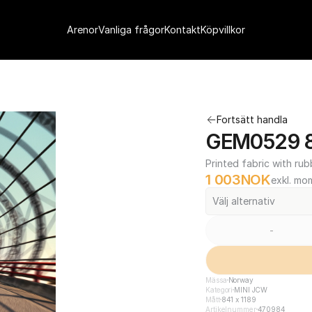
Arenor
Vanliga frågor
Kontakt
Köpvillkor
Fortsätt handla
GEM0529 84
Printed fabric with rub
1 003
NOK
exkl. mo
Välj alternativ
-
Mässa
Norway
Kategori
MINI JCW
Mått
841 x 1189
Artikelnummer
470984