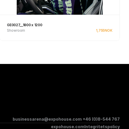
GE0027__1800 x 1200
Showroom
1,755
NOK
Se produkt
businessarena@expohouse.com 
+46 (0)8-544 767
expohouse.com
Integritetspolicy