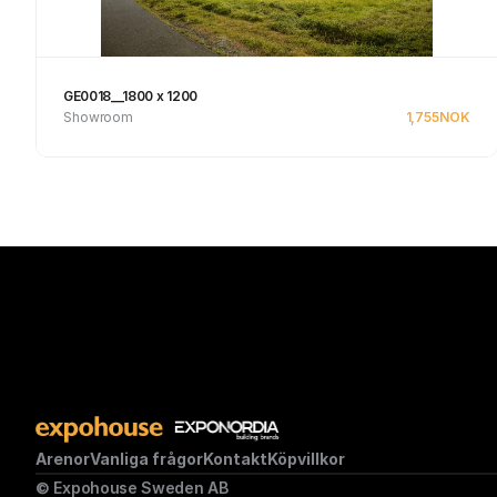
GE0018__1800 x 1200
Showroom
1,755
NOK
Se produkt
Arenor
Vanliga frågor
Kontakt
Köpvillkor
© Expohouse Sweden AB