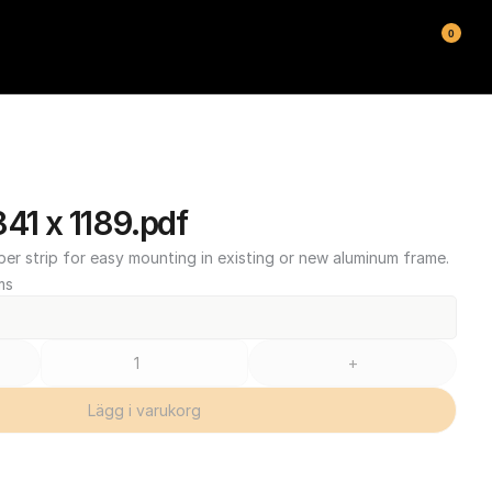
0
1 x 1189.pdf
ber strip for easy mounting in existing or new aluminum frame.
ms
+
Lägg i varukorg