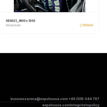
GE0027__1800 x 1200
Showroom
1,755
NOK
Se produkt
businessarena@expohouse.com 
+46 (0)8-544 767
expohouse.com
Integritetspolicy