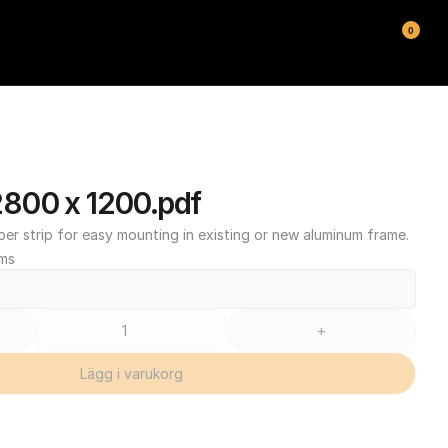
0
800 x 1200.pdf
ber strip for easy mounting in existing or new aluminum frame.
oms
+
Lägg i varukorg