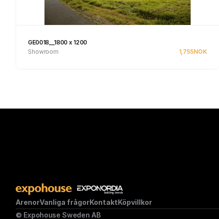
GE0018__1800 x 1200
Showroom
1,755
NOK
Se produkt
Arenor
Vanliga frågor
Kontakt
Köpvillkor
© Expohouse Sweden AB