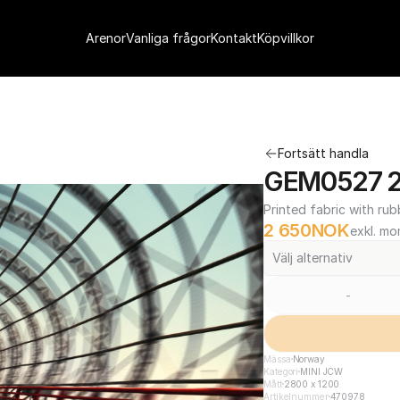
Arenor
Vanliga frågor
Kontakt
Köpvillkor
Fortsätt handla
GEM0527 2
Printed fabric with rub
2 650
NOK
exkl. m
Välj alternativ
-
Mässa
Norway
Kategori
MINI JCW
Mått
2800 x 1200
Artikelnummer
470978