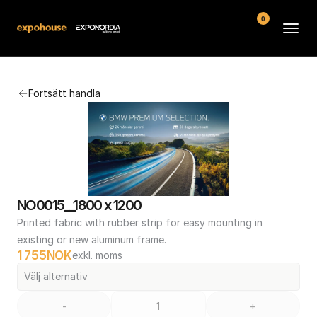
0
Arenor
Fortsätt handla
Vanliga frågor
Kontakt
Köpvillkor
NO0015__1800 x 1200
Printed fabric with rubber strip for easy mounting in 
existing or new aluminum frame.
1 755
NOK
exkl. moms
Välj alternativ
-
+