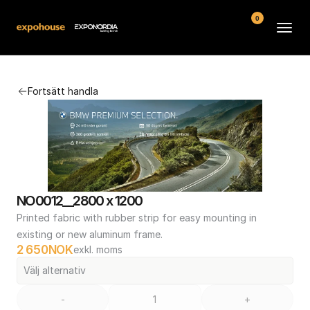
0
Arenor
Fortsätt handla
Vanliga frågor
Kontakt
Köpvillkor
NO0012__2800 x 1200
Printed fabric with rubber strip for easy mounting in 
existing or new aluminum frame.
2 650
NOK
exkl. moms
Välj alternativ
-
+