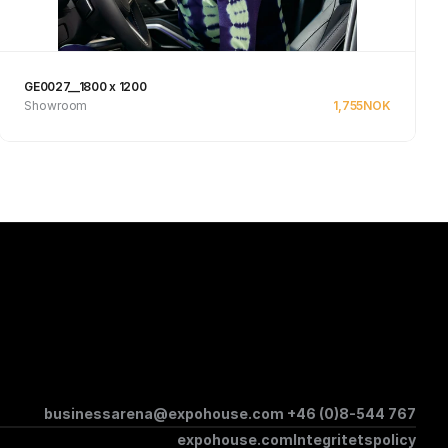
GE0027__1800 x 1200
Showroom
1,755
NOK
Se produkt
businessarena@expohouse.com 
+46 (0)8-544 767
expohouse.com
Integritetspolicy