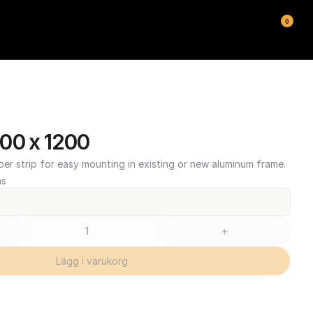
0
00 x 1200
ber strip for easy mounting in existing or new aluminum frame.
ms
+
Lägg i varukorg