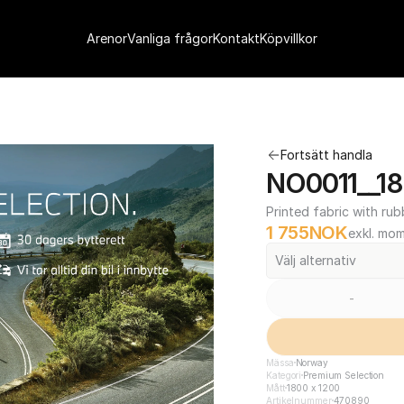
Arenor
Vanliga frågor
Kontakt
Köpvillkor
Fortsätt handla
NO0011__18
Printed fabric with rub
1 755
NOK
exkl. mo
Välj alternativ
-
Mässa
Norway
Kategori
Premium Selection
Mått
1800 x 1200
Artikelnummer
470890