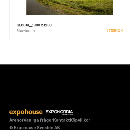
GE0018__1800 x 1200
Showroom
1,755
NOK
Se produkt
Arenor
Vanliga frågor
Kontakt
Köpvillkor
© Expohouse Sweden AB