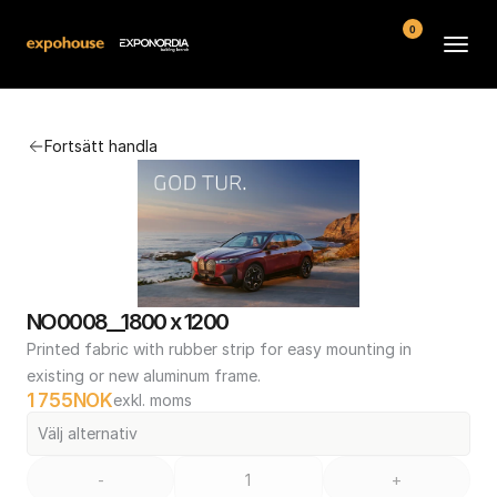
0
Arenor
Fortsätt handla
Vanliga frågor
Kontakt
Köpvillkor
NO0008__1800 x 1200
Printed fabric with rubber strip for easy mounting in 
existing or new aluminum frame.
1 755
NOK
exkl. moms
Välj alternativ
-
+