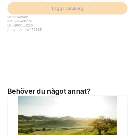
Lägg i varukorg
Mässa
Norway
Kategori
Welcome
Mått
2800 x 1200
Artikelnummer
470885
Behöver du något annat?