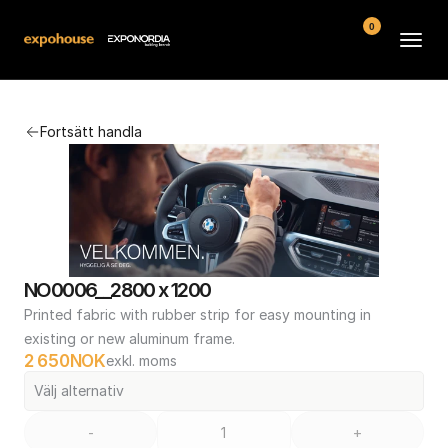
0
Arenor
Fortsätt handla
Vanliga frågor
Kontakt
Köpvillkor
NO0006__2800 x 1200
Printed fabric with rubber strip for easy mounting in 
existing or new aluminum frame.
2 650
NOK
exkl. moms
Välj alternativ
-
+