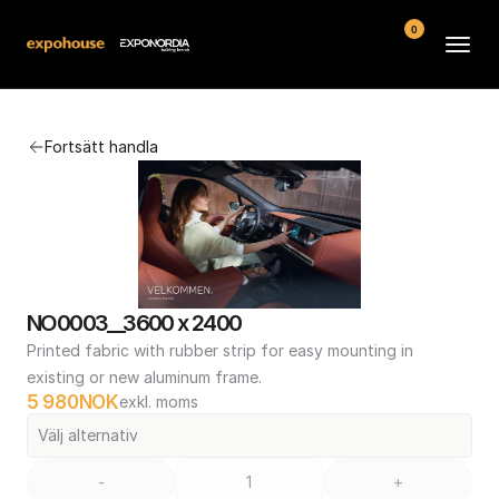
0
Arenor
Fortsätt handla
Vanliga frågor
Kontakt
Köpvillkor
NO0003__3600 x 2400
Printed fabric with rubber strip for easy mounting in 
existing or new aluminum frame.
5 980
NOK
exkl. moms
Välj alternativ
-
+