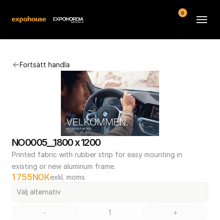
0
Arenor
Fortsätt handla
Vanliga frågor
Kontakt
Köpvillkor
NO0005__1800 x 1200
Printed fabric with rubber strip for easy mounting in 
existing or new aluminum frame.
1 755
NOK
exkl. moms
Välj alternativ
-
+