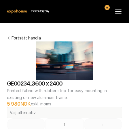
0
Arenor
Fortsätt handla
Vanliga frågor
Kontakt
Köpvillkor
GE00234_3600 x 2400
Printed fabric with rubber strip for easy mounting in 
existing or new aluminum frame.
5 980
NOK
exkl. moms
Välj alternativ
-
+