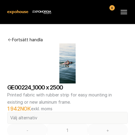
0
Arenor
Fortsätt handla
Vanliga frågor
Kontakt
Köpvillkor
GE00224_1000 x 2500
Printed fabric with rubber strip for easy mounting in 
existing or new aluminum frame.
1 942
NOK
exkl. moms
Välj alternativ
-
+