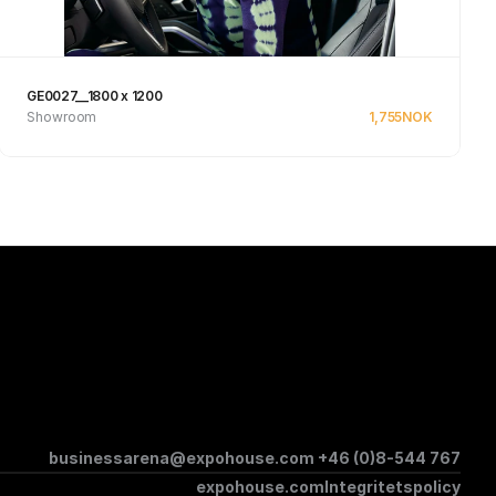
GE0027__1800 x 1200
Showroom
1,755
NOK
Se produkt
businessarena@expohouse.com 
+46 (0)8-544 767
expohouse.com
Integritetspolicy