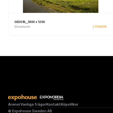
GE0018__1800 x 1200
Showroom
1,755
NOK
Se produkt
Arenor
Vanliga frågor
Kontakt
Köpvillkor
© Expohouse Sweden AB