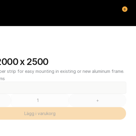
0
000 x 2500
ber strip for easy mounting in existing or new aluminum frame.
oms
+
Lägg i varukorg