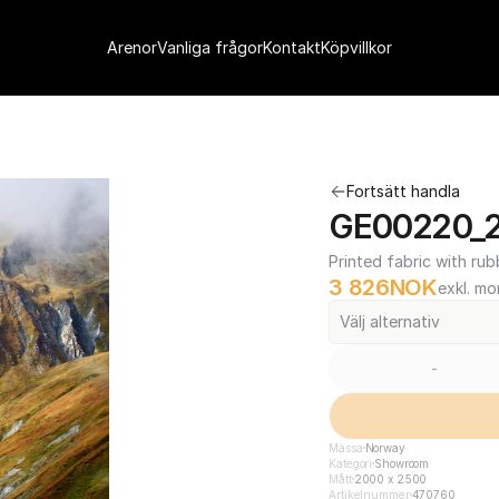
Arenor
Vanliga frågor
Kontakt
Köpvillkor
Fortsätt handla
GE00220_2
Printed fabric with rub
3 826
NOK
exkl. m
Välj alternativ
-
Mässa
Norway
Kategori
Showroom
Mått
2000 x 2500
Artikelnummer
470760