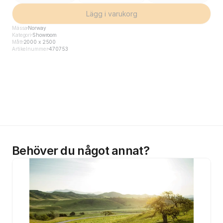
Lägg i varukorg
Mässa
Norway
Kategori
Showroom
Mått
2000 x 2500
Artikelnummer
470753
Behöver du något annat?