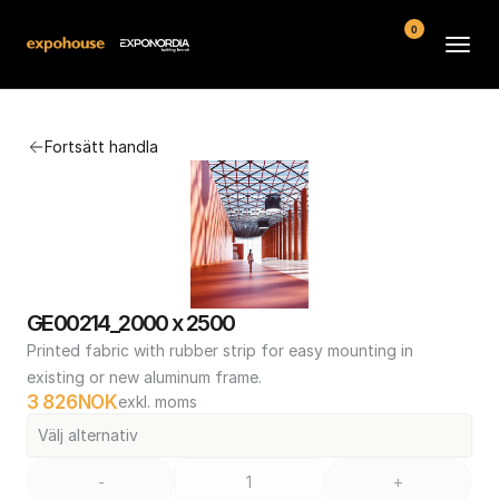
0
Arenor
Fortsätt handla
Vanliga frågor
Kontakt
Köpvillkor
GE00214_2000 x 2500
Printed fabric with rubber strip for easy mounting in 
existing or new aluminum frame.
3 826
NOK
exkl. moms
Välj alternativ
-
+