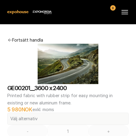
0
Arenor
Fortsätt handla
Vanliga frågor
Kontakt
Köpvillkor
GE00201__3600 x 2400
Printed fabric with rubber strip for easy mounting in 
existing or new aluminum frame.
5 980
NOK
exkl. moms
Välj alternativ
-
+