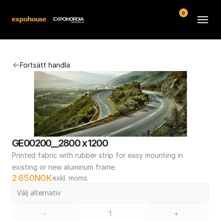
0
Arenor
Fortsätt handla
Vanliga frågor
Kontakt
Köpvillkor
GE00200__2800 x 1200
Printed fabric with rubber strip for easy mounting in 
existing or new aluminum frame.
2 650
NOK
exkl. moms
Välj alternativ
-
+