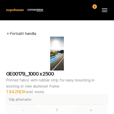
0
Arenor
Fortsätt handla
Vanliga frågor
Kontakt
Köpvillkor
GE00179__1000 x 2500
Printed fabric with rubber strip for easy mounting in 
existing or new aluminum frame.
1 942
NOK
exkl. moms
Välj alternativ
-
+