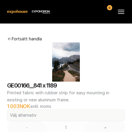
0
Arenor
Fortsätt handla
Vanliga frågor
Kontakt
Köpvillkor
GE00166__841 x 1189
Printed fabric with rubber strip for easy mounting in 
existing or new aluminum frame.
1 003
NOK
exkl. moms
Välj alternativ
-
+