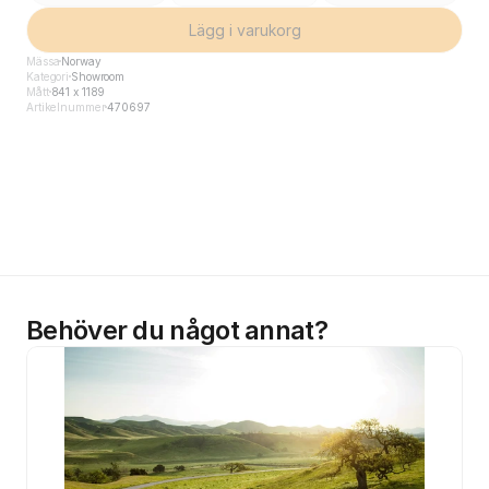
Lägg i varukorg
Mässa
Norway
Kategori
Showroom
Mått
841 x 1189
Artikelnummer
470697
Behöver du något annat?