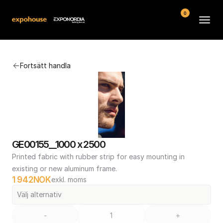
0
Arenor
Fortsätt handla
Vanliga frågor
Kontakt
Köpvillkor
GE00155__1000 x 2500
Printed fabric with rubber strip for easy mounting in 
existing or new aluminum frame.
1 942
NOK
exkl. moms
Välj alternativ
-
+