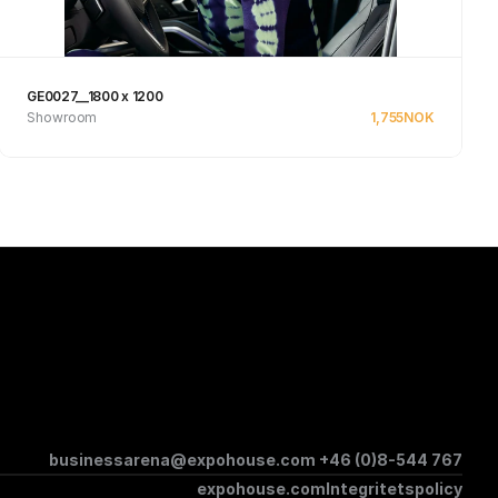
GE0027__1800 x 1200
Showroom
1,755
NOK
Se produkt
businessarena@expohouse.com 
+46 (0)8-544 767
expohouse.com
Integritetspolicy