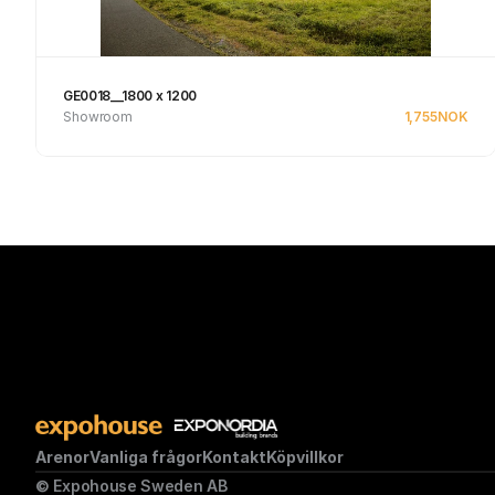
GE0018__1800 x 1200
Showroom
1,755
NOK
Se produkt
Arenor
Vanliga frågor
Kontakt
Köpvillkor
© Expohouse Sweden AB