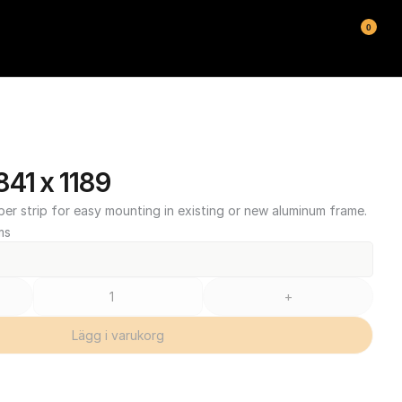
0
41 x 1189
ber strip for easy mounting in existing or new aluminum frame.
ms
+
Lägg i varukorg