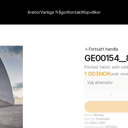
Arenor
Vanliga frågor
Kontakt
Köpvillkor
Fortsätt handla
GE00154__8
Printed fabric with rub
1 003
NOK
exkl. mo
Välj alternativ
-
Mässa
Norway
Kategori
Showroom
Mått
841 x 1189
Artikelnummer
470685