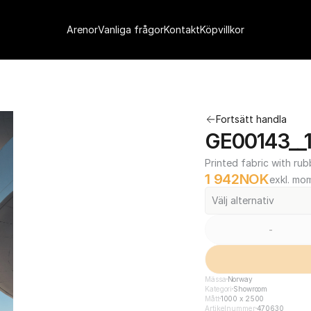
Arenor
Vanliga frågor
Kontakt
Köpvillkor
Fortsätt handla
GE00143__
Printed fabric with rub
1 942
NOK
exkl. mo
Välj alternativ
-
Mässa
Norway
Kategori
Showroom
Mått
1000 x 2500
Artikelnummer
470630