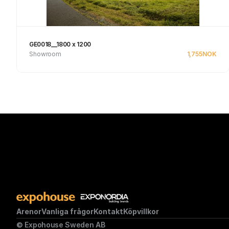
GE0018__1800 x 1200
Showroom
1,755
NOK
Se produkt
Arenor
Vanliga frågor
Kontakt
Köpvillkor
© Expohouse Sweden AB