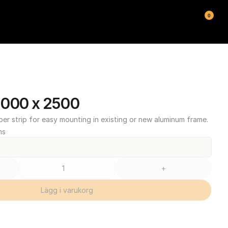
0
1000 x 2500
ber strip for easy mounting in existing or new aluminum frame.
ms
+
Lägg i varukorg