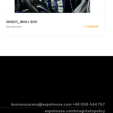
GE0027__1800 x 1200
Showroom
1,755
NOK
Se produkt
businessarena@expohouse.com 
+46 (0)8-544 767
expohouse.com
Integritetspolicy