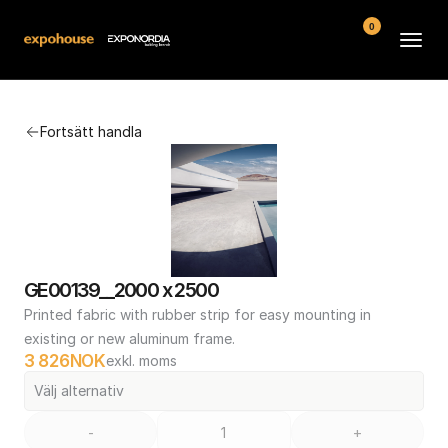
0
Arenor
Fortsätt handla
Vanliga frågor
Kontakt
Köpvillkor
GE00139__2000 x 2500
Printed fabric with rubber strip for easy mounting in 
existing or new aluminum frame.
3 826
NOK
exkl. moms
Välj alternativ
-
+