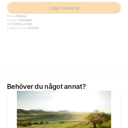
Lägg i varukorg
Mässa
Norway
Kategori
Showroom
Mått
2000 x 2500
Artikelnummer
470610
Behöver du något annat?