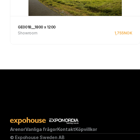
GE0018__1800 x 1200
Showroom
1,755
NOK
Se produkt
Arenor
Vanliga frågor
Kontakt
Köpvillkor
© Expohouse Sweden AB