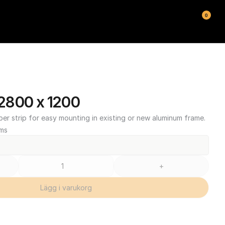
0
2800 x 1200
ber strip for easy mounting in existing or new aluminum frame.
oms
+
Lägg i varukorg