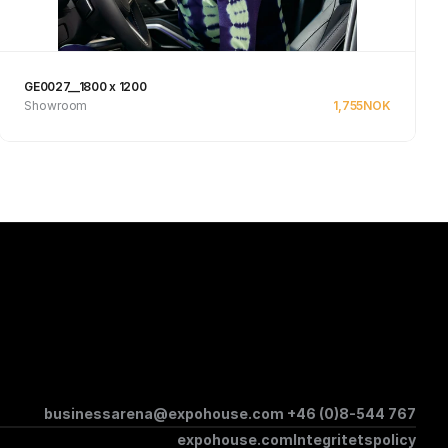
GE0027__1800 x 1200
Showroom
1,755
NOK
Se produkt
businessarena@expohouse.com 
+46 (0)8-544 767
expohouse.com
Integritetspolicy