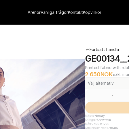
Arenor
Vanliga frågor
Kontakt
Köpvillkor
Fortsätt handla
GE00134__
Printed fabric with rub
2 650
NOK
exkl. m
Välj alternativ
-
Mässa
Norway
Kategori
Showroom
Mått
2800 x 1200
Artikelnummer
470585