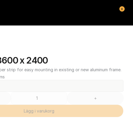
0
600 x 2400
ber strip for easy mounting in existing or new aluminum frame.
oms
+
Lägg i varukorg