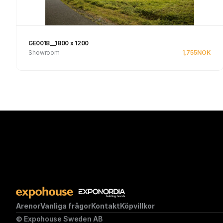
GE0018__1800 x 1200
Showroom
1,755
NOK
Se produkt
Arenor
Vanliga frågor
Kontakt
Köpvillkor
© Expohouse Sweden AB