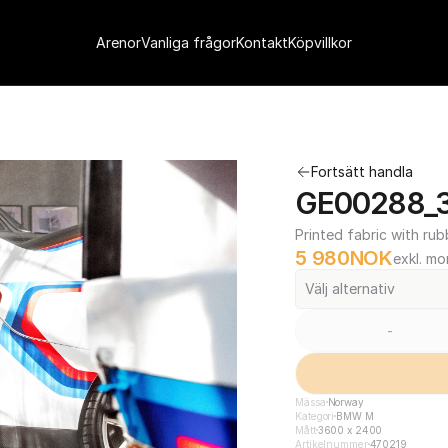
Arenor
Vanliga frågor
Kontakt
Köpvillkor
Fortsätt handla
GE00288_3
Printed fabric with rub
5 980
NOK
exkl. m
Välj alternativ
-
Mässa
Norway
Kategori
BMW M
Mått
3600 x 2400
Artikelnummer
470219