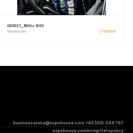
GE0027__1800 x 1200
Showroom
1,755
NOK
Se produkt
businessarena@expohouse.com 
+46 (0)8-544 767
expohouse.com
Integritetspolicy