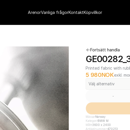
Arenor
Vanliga frågor
Kontakt
Köpvillkor
Fortsätt handla
GE00282_3
Printed fabric with rub
5 980
NOK
exkl. m
Välj alternativ
-
Mässa
Norway
Kategori
BMW M
Mått
3600 x 2400
Artikelnummer
470213