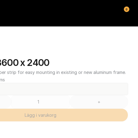
0
600 x 2400
ber strip for easy mounting in existing or new aluminum frame.
oms
+
Lägg i varukorg