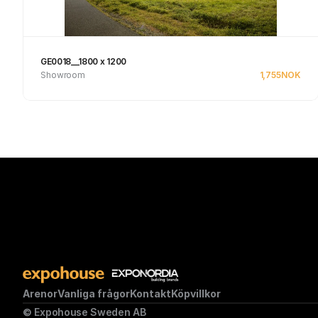
GE0018__1800 x 1200
Showroom
1,755
NOK
Se produkt
Arenor
Vanliga frågor
Kontakt
Köpvillkor
© Expohouse Sweden AB