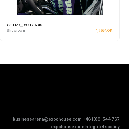
GE0027__1800 x 1200
Showroom
1,755
NOK
Se produkt
businessarena@expohouse.com 
+46 (0)8-544 767
expohouse.com
Integritetspolicy