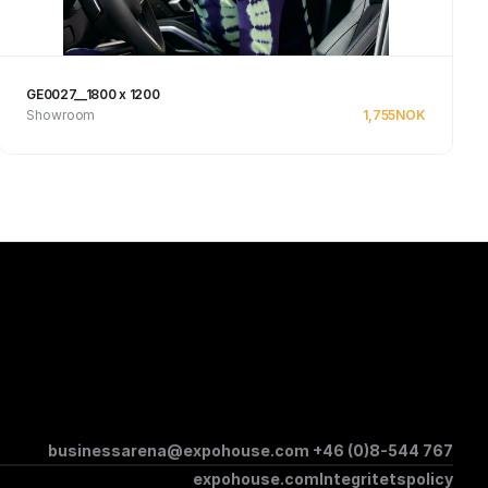
GE0027__1800 x 1200
Showroom
1,755
NOK
Se produkt
businessarena@expohouse.com 
+46 (0)8-544 767
expohouse.com
Integritetspolicy