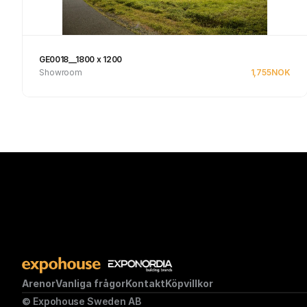
GE0018__1800 x 1200
Showroom
1,755
NOK
Se produkt
Arenor
Vanliga frågor
Kontakt
Köpvillkor
© Expohouse Sweden AB