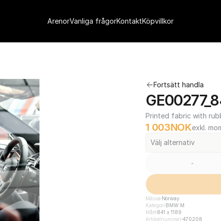
Arenor
Vanliga frågor
Kontakt
Köpvillkor
Fortsätt handla
GE00277_84
Printed fabric with rub
1 003
NOK
exkl. mo
Välj alternativ
-
Mässa
Norway
Kategori
BMW M
Mått
841 x 1189
Artikelnummer
470208