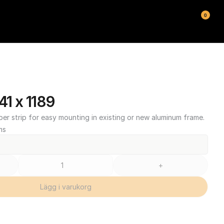
0
1 x 1189
ber strip for easy mounting in existing or new aluminum frame.
ms
+
Lägg i varukorg