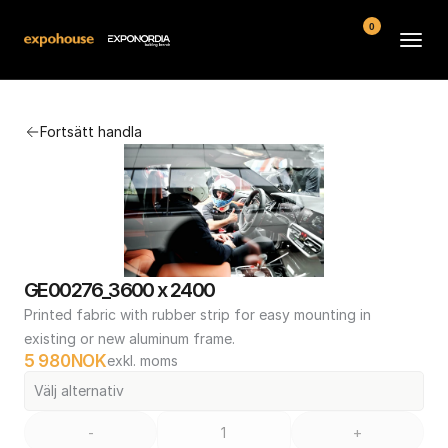
0
Arenor
Fortsätt handla
Vanliga frågor
Kontakt
Köpvillkor
GE00276_3600 x 2400
Printed fabric with rubber strip for easy mounting in 
existing or new aluminum frame.
5 980
NOK
exkl. moms
Välj alternativ
-
+