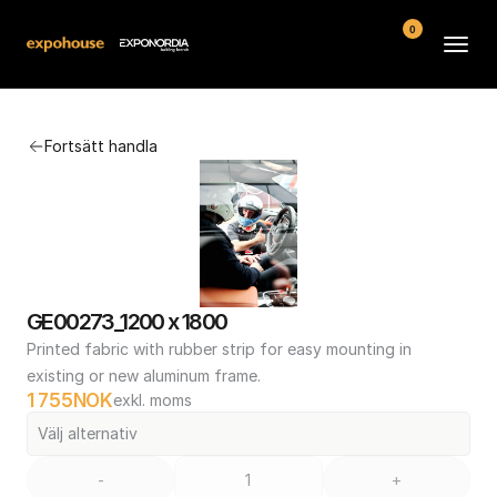
0
Arenor
Fortsätt handla
Vanliga frågor
Kontakt
Köpvillkor
GE00273_1200 x 1800
Printed fabric with rubber strip for easy mounting in 
existing or new aluminum frame.
1 755
NOK
exkl. moms
Välj alternativ
-
+