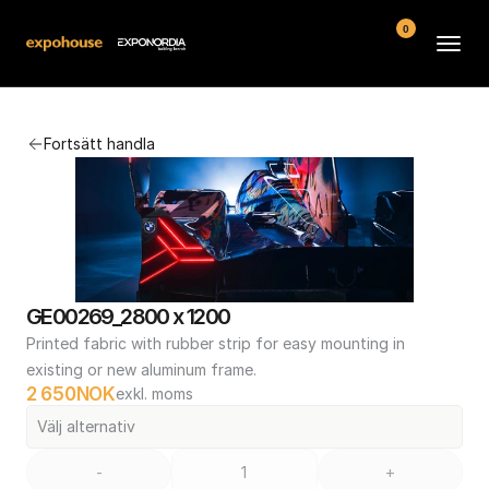
0
Arenor
Fortsätt handla
Vanliga frågor
Kontakt
Köpvillkor
GE00269_2800 x 1200
Printed fabric with rubber strip for easy mounting in 
existing or new aluminum frame.
2 650
NOK
exkl. moms
Välj alternativ
-
+