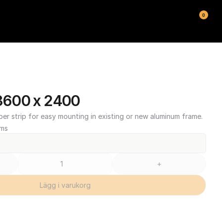
0
600 x 2400
ber strip for easy mounting in existing or new aluminum frame.
oms
+
Lägg i varukorg