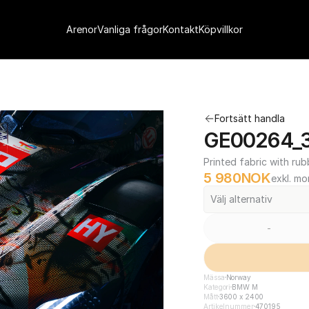
Arenor
Vanliga frågor
Kontakt
Köpvillkor
Fortsätt handla
GE00264_3
Printed fabric with rub
5 980
NOK
exkl. m
Välj alternativ
-
Mässa
Norway
Kategori
BMW M
Mått
3600 x 2400
Artikelnummer
470195