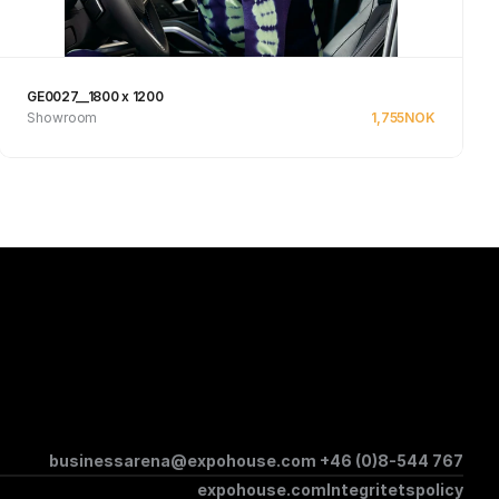
GE0027__1800 x 1200
Showroom
1,755
NOK
Se produkt
businessarena@expohouse.com 
+46 (0)8-544 767
expohouse.com
Integritetspolicy