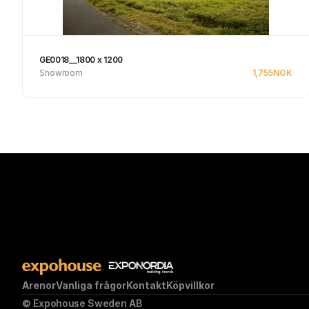
GE0018__1800 x 1200
Showroom
1,755
NOK
Se produkt
Arenor
Vanliga frågor
Kontakt
Köpvillkor
© Expohouse Sweden AB