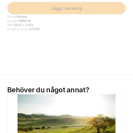
Lägg i varukorg
Mässa
Norway
Kategori
BMW M
Mått
2000 x 2500
Artikelnummer
470187
Behöver du något annat?