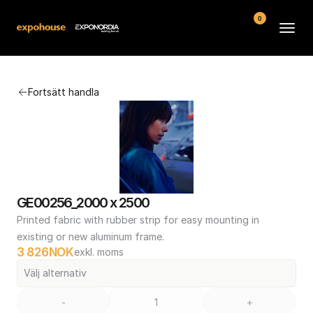
0
Arenor
Fortsätt handla
Vanliga frågor
Kontakt
Köpvillkor
GE00256_2000 x 2500
Printed fabric with rubber strip for easy mounting in 
existing or new aluminum frame.
3 826
NOK
exkl. moms
Välj alternativ
-
+