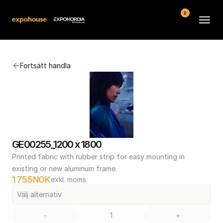
0
Arenor
Fortsätt handla
Vanliga frågor
Kontakt
Köpvillkor
GE00255_1200 x 1800
Printed fabric with rubber strip for easy mounting in 
existing or new aluminum frame.
1 755
NOK
exkl. moms
Välj alternativ
-
+