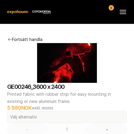
0
Arenor
Fortsätt handla
Vanliga frågor
Kontakt
Köpvillkor
GE00246_3600 x 2400
Printed fabric with rubber strip for easy mounting in 
existing or new aluminum frame.
5 980
NOK
exkl. moms
Välj alternativ
-
+