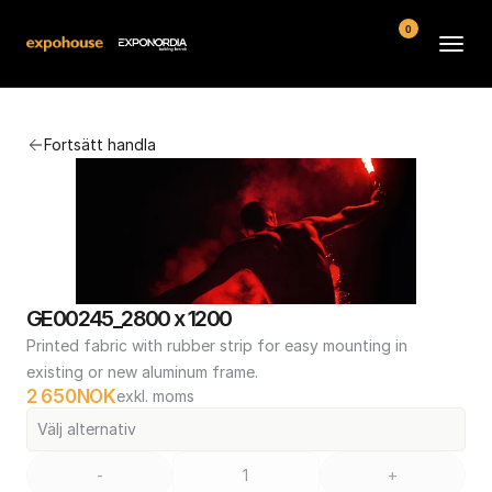
0
Arenor
Fortsätt handla
Vanliga frågor
Kontakt
Köpvillkor
GE00245_2800 x 1200
Printed fabric with rubber strip for easy mounting in 
existing or new aluminum frame.
2 650
NOK
exkl. moms
Välj alternativ
-
+