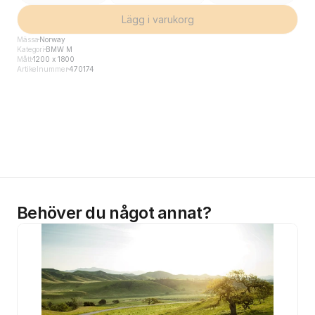
Lägg i varukorg
Mässa
Norway
Kategori
BMW M
Mått
1200 x 1800
Artikelnummer
470174
Behöver du något annat?