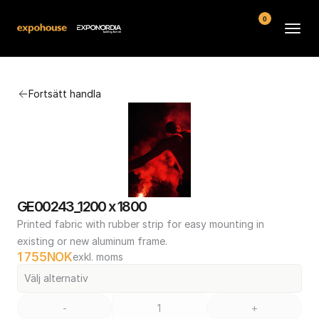
0
Arenor
Fortsätt handla
Vanliga frågor
Kontakt
Köpvillkor
GE00243_1200 x 1800
Printed fabric with rubber strip for easy mounting in 
existing or new aluminum frame.
1 755
NOK
exkl. moms
Välj alternativ
-
+