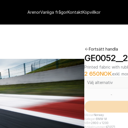
Arenor
Vanliga frågor
Kontakt
Köpvillkor
Fortsätt handla
GE0052__2
Printed fabric with rub
2 650
NOK
exkl. m
Välj alternativ
-
Mässa
Norway
Kategori
BMW M
Mått
2800 x 1200
Artikelnummer
470171