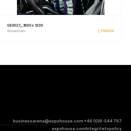
GE0027__1800 x 1200
Showroom
1,755
NOK
Se produkt
businessarena@expohouse.com 
+46 (0)8-544 767
expohouse.com
Integritetspolicy