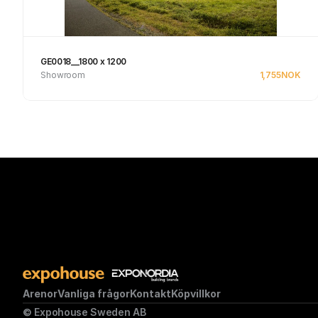
GE0018__1800 x 1200
Showroom
1,755
NOK
Se produkt
Arenor
Vanliga frågor
Kontakt
Köpvillkor
© Expohouse Sweden AB