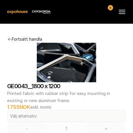
0
Arenor
Fortsätt handla
Vanliga frågor
Kontakt
Köpvillkor
GE0043__1800 x 1200
Printed fabric with rubber strip for easy mounting in 
existing or new aluminum frame.
1 755
NOK
exkl. moms
Välj alternativ
-
+