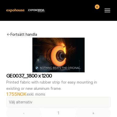
0
Arenor
Fortsätt handla
Vanliga frågor
Kontakt
Köpvillkor
GE0037__1800 x 1200
Printed fabric with rubber strip for easy mounting in 
existing or new aluminum frame.
1 755
NOK
exkl. moms
Välj alternativ
-
+