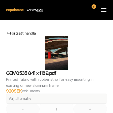
0
Arenor
Fortsätt handla
Vanliga frågor
Kontakt
Köpvillkor
GEM0535 841 x 1189.pdf
Printed fabric with rubber strip for easy mounting in 
existing or new aluminum frame.
920
SEK
exkl. moms
Välj alternativ
-
+