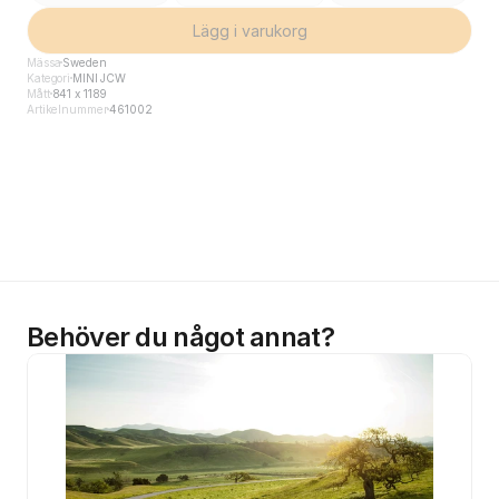
Lägg i varukorg
Mässa
Sweden
Kategori
MINI JCW
Mått
841 x 1189
Artikelnummer
461002
Behöver du något annat?