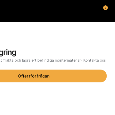
0
gring
t frakta och lagra ert befintliga montermaterial? Kontakta oss 
Offertförfrågan