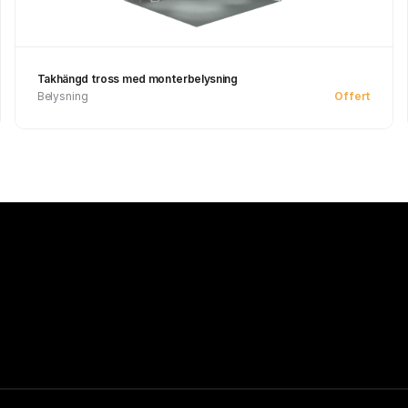
Takhängd tross med monterbelysning
Belysning
Offert
Se produkt