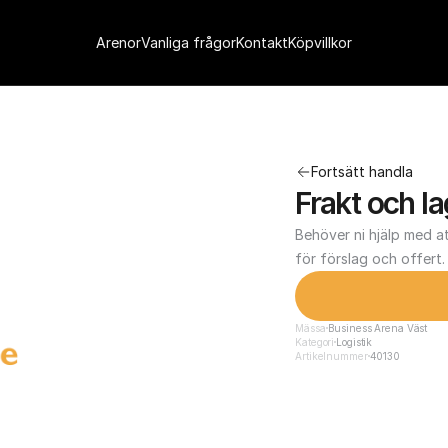
Arenor
Vanliga frågor
Kontakt
Köpvillkor
Fortsätt handla
Frakt och la
Behöver ni hjälp med at
för förslag och offert.
Mässa
Business Arena Väst
Kategori
Logistik
Artikelnummer
40130