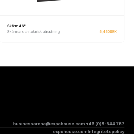
Skärm 46"
Skärmar och teknisk utrustning
5,450
SEK
Se produkt
businessarena@expohouse.com 
+46 (0)8-544 767
expohouse.com
Integritetspolicy