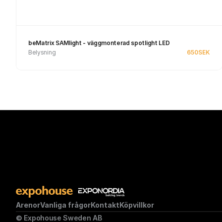
beMatrix SAMlight - väggmonterad spotlight LED
Belysning
650
SEK
Se produkt
Arenor
Vanliga frågor
Kontakt
Köpvillkor
© Expohouse Sweden AB