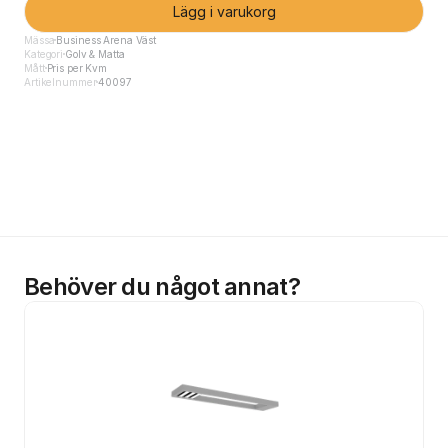
Lägg i varukorg
Mässa
Business Arena Väst
Kategori
Golv & Matta
Mått
Pris per Kvm
Artikelnummer
40097
Behöver du något annat?