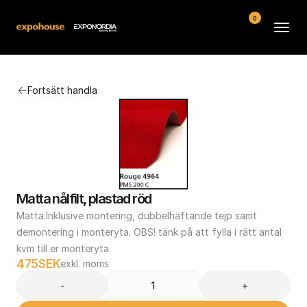
0
Arenor
Fortsätt handla
Vanliga frågor
Kontakt
Köpvillkor
Matta nålfilt, plastad röd
Matta.Inklusive montering, dubbelhäftande tejp samt 
demontering i monteryta. OBS! tänk på att fylla i rätt antal 
kvm till er monteryta
475
SEK
exkl. moms
-
+