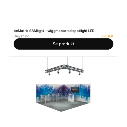
beMatrix SAMlight - väggmonterad spotlight LED
Belysning
650
SEK
Se produkt