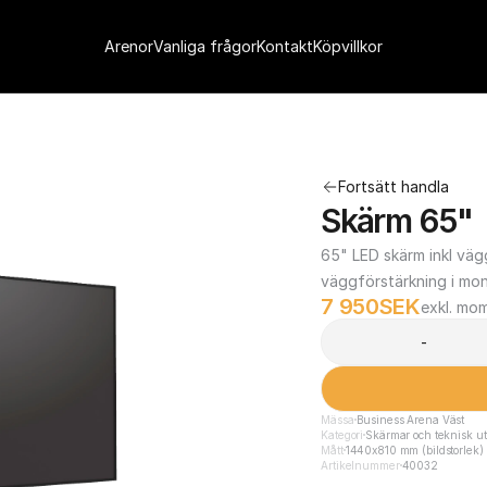
Arenor
Vanliga frågor
Kontakt
Köpvillkor
Fortsätt handla
Skärm 65"
65" LED skärm inkl väg
väggförstärkning i mon
7 950
SEK
exkl. mo
-
Mässa
Business Arena Väst
Kategori
Skärmar och teknisk ut
Mått
1440x810 mm (bildstorlek)
Artikelnummer
40032