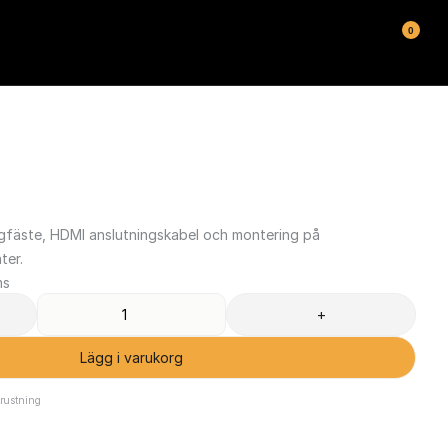
0
gfäste, HDMI anslutningskabel och montering på 
ter.
ms
+
Lägg i varukorg
rustning