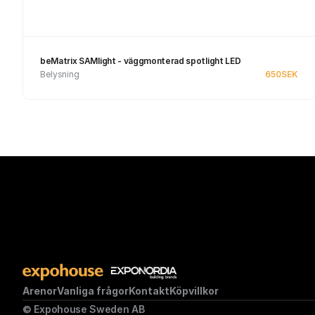
beMatrix SAMlight - väggmonterad spotlight LED
Belysning
650
SEK
Se produkt
Arenor
Vanliga frågor
Kontakt
Köpvillkor
© Expohouse Sweden AB