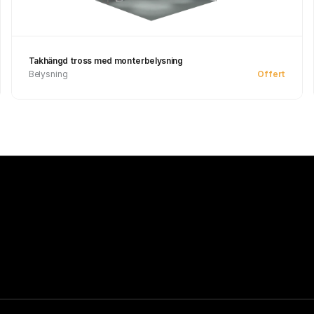
Takhängd tross med monterbelysning
Belysning
Offert
Se produkt