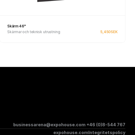
Skärm 46"
Skärmar och teknisk utrustning
5,450
SEK
Se produkt
businessarena@expohouse.com 
+46 (0)8-544 767
expohouse.com
Integritetspolicy