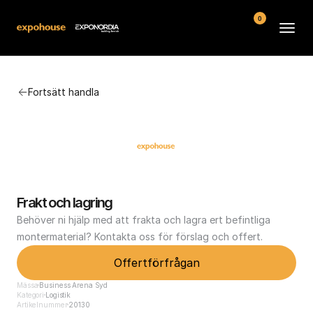
0
Arenor
Fortsätt handla
Vanliga frågor
Kontakt
Köpvillkor
Frakt och lagring
Behöver ni hjälp med att frakta och lagra ert befintliga 
montermaterial? Kontakta oss för förslag och offert.
Offertförfrågan
Mässa
Business Arena Syd
Kategori
Logistik
Artikelnummer
20130