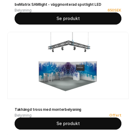
beMatrix SAMlight - väggmonterad spotlight LED
Belysning
650
SEK
Se produkt
Takhängd tross med monterbelysning
Belysning
Offert
Se produkt