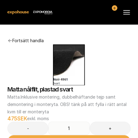
0
Arenor
Fortsätt handla
Vanliga frågor
Kontakt
Köpvillkor
Matta nålfilt, plastad svart
Matta.Inklusive montering, dubbelhäftande tejp samt 
demontering i monteryta. OBS! tänk på att fylla i rätt antal 
kvm till er monteryta
475
SEK
exkl. moms
-
+