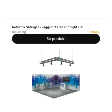
beMatrix SAMlight - väggmonterad spotlight LED
Belysning
650
SEK
Se produkt