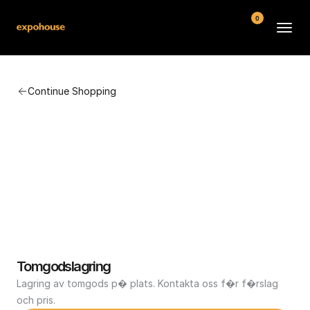
0
BMW POS
Continue Shopping
About
FAQ
Contact
Conditions
Tomgodslagring
Lagring av tomgods p� plats. Kontakta oss f�r f�rslag 
och pris.