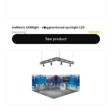
beMatrix SAMlight - v�ggmonterad spotlight LED
Belysning
650
SEK
See product