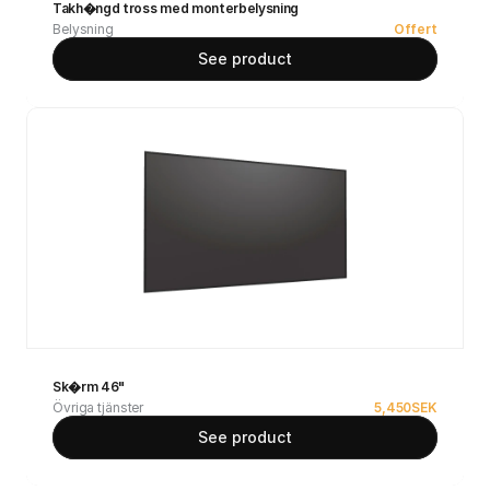
Takh�ngd tross med monterbelysning
Belysning
Offert
See product
Sk�rm 46"
Övriga tjänster
5,450
SEK
See product