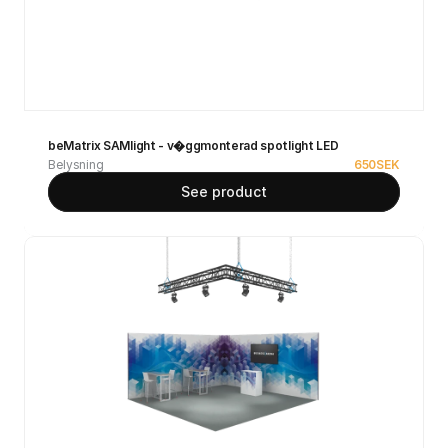
beMatrix SAMlight - v�ggmonterad spotlight LED
Belysning
650
SEK
See product