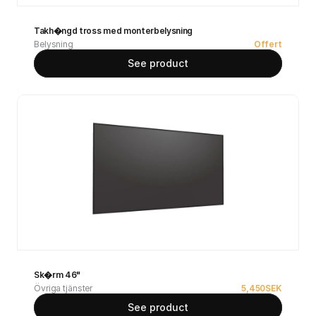
Takh�ngd tross med monterbelysning
Belysning
Offert
See product
Sk�rm 46"
Övriga tjänster
5,450
SEK
See product