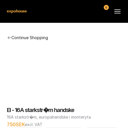
0
BMW POS
Continue Shopping
About
FAQ
Contact
Conditions
El - 16A starkstr�m handske
16A starkstr�m, europahandske i monteryta
750
SEK
excl. VAT