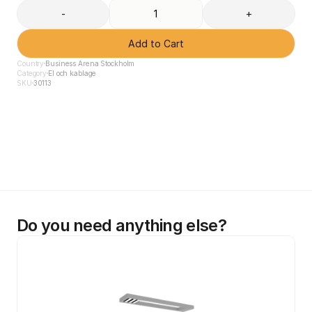
-
+
Add to Cart
Country
Business Arena Stockholm
Category
El och kablage
SKU
30113
Do you need anything else?