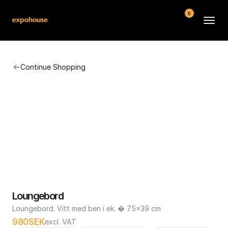
0
BMW POS
Continue Shopping
About
FAQ
Contact
Conditions
Loungebord
Loungebord. Vitt med ben i ek. � 75x39 cm
980
SEK
excl. VAT