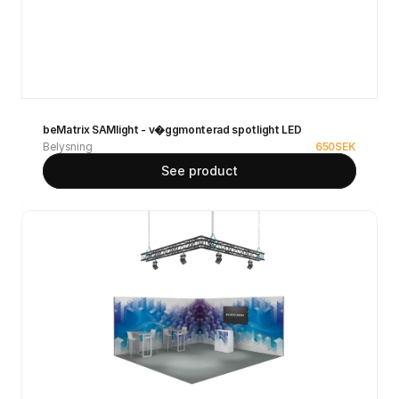
beMatrix SAMlight - v�ggmonterad spotlight LED
Belysning
650
SEK
See product