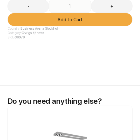
-
+
Add to Cart
Country
Business Arena Stockholm
Category
Övriga tjänster
SKU
30079
Do you need anything else?