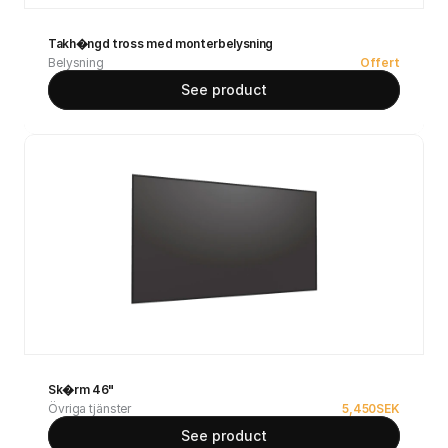
Takh�ngd tross med monterbelysning
Belysning
Offert
See product
Sk�rm 46"
Övriga tjänster
5,450
SEK
See product